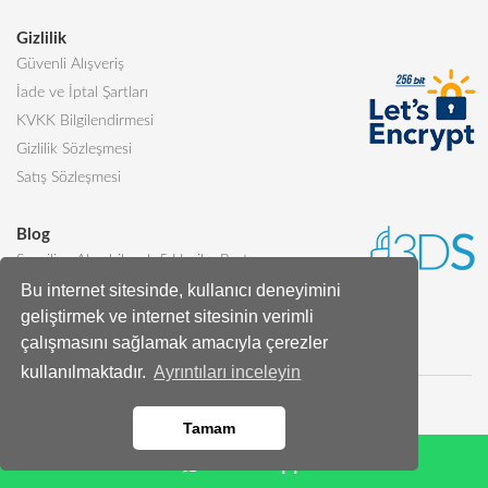
Gizlilik
Güvenli Alışveriş
İade ve İptal Şartları
KVKK Bilgilendirmesi
Gizlilik Sözleşmesi
Satış Sözleşmesi
Blog
Sevgiliye Alınabilecek 5 Harika Pasta
Bu internet sitesinde, kullanıcı deneyimini
Butik Pasta Nedir?
geliştirmek ve internet sitesinin verimli
Tüm Blog Yazıları
çalışmasını sağlamak amacıyla çerezler
kullanılmaktadır.
Ayrıntıları inceleyin
Tamam
Whatsapp