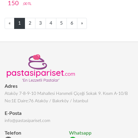
150
,00 TL
Next
Next
«
1
2
3
4
5
6
»
Adres
Ataköy 7-8-9-10 Mahallesi Hanımeli Çiçeği Sokak 9. Kısım A-10/B
No:1E Daire:76 Ataköy / Bakırköy / İstanbul
E-Posta
info@pastasipariset.com
Telefon
Whatsapp