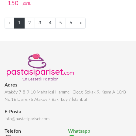
150
,00 TL
Next
Next
«
1
2
3
4
5
6
»
Adres
Ataköy 7-8-9-10 Mahallesi Hanımeli Çiçeği Sokak 9. Kısım A-10/B
No:1E Daire:76 Ataköy / Bakırköy / İstanbul
E-Posta
info@pastasipariset.com
Telefon
Whatsapp