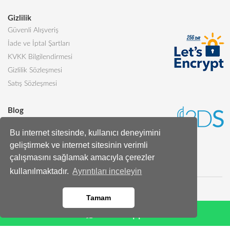
Gizlilik
Güvenli Alışveriş
İade ve İptal Şartları
KVKK Bilgilendirmesi
Gizlilik Sözleşmesi
Satış Sözleşmesi
Blog
Sevgiliye Alınabilecek 5 Harika Pasta
Bu internet sitesinde, kullanıcı deneyimini
Butik Pasta Nedir?
geliştirmek ve internet sitesinin verimli
Tüm Blog Yazıları
çalışmasını sağlamak amacıyla çerezler
kullanılmaktadır.
Ayrıntıları inceleyin
Tamam
Whatsapp