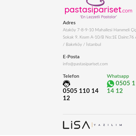
Adres
Ataköy 7-8-9-10 Mahallesi Hanımeli Çiç
Sokak 9. Kısım A-10/B No:1E Daire:76
/ Bakırköy / İstanbul
E-Posta
info@pastasipariset.com
Telefon
Whatsapp
0505 1
0505 110 14
14 12
12