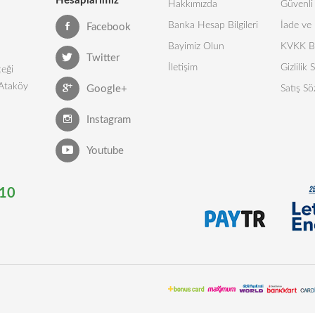
Hesaplarımız
Hakkımızda
Güvenli 
Banka Hesap Bilgileri
İade ve 
Facebook
Bayimiz Olun
KVKK Bi
Twitter
İletişim
Gizlilik
eği
 Ataköy
Google+
Satış Sö
Instagram
Youtube
10