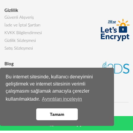
Gizlilik
Güvenli Alışveriş
İade ve İptal Şartları
KVKK Bilgilendirmesi
Gizlilik Sözleşmesi
Satış Sözleşmesi
Blog
Sevgiliye Alınabilecek 5 Harika Pasta
Bu internet sitesinde, kullanıcı deneyimini
Butik Pasta Nedir?
geliştirmek ve internet sitesinin verimli
Tüm Blog Yazıları
çalışmasını sağlamak amacıyla çerezler
kullanılmaktadır.
Ayrıntıları inceleyin
Tamam
Whatsapp