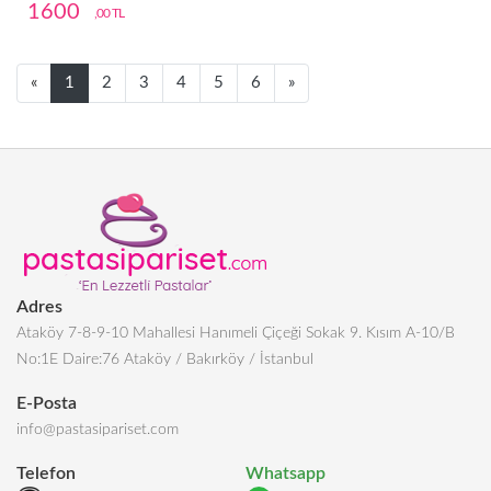
1600
,00 TL
Next
Next
«
1
2
3
4
5
6
»
Adres
Ataköy 7-8-9-10 Mahallesi Hanımeli Çiçeği Sokak 9. Kısım A-10/B
No:1E Daire:76 Ataköy / Bakırköy / İstanbul
E-Posta
info@pastasipariset.com
Telefon
Whatsapp