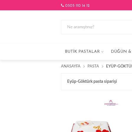
0505 110 14 12
BUTIK PASTALAR
DÜĞÜN & 
ANASAYFA
PASTA
EYÜP-GÖKTÜRK
Eyüp-Göktürk pasta siparişi