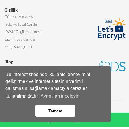
Gizlilik
Güvenli Alışveriş
İade ve İptal Şartları
KVKK Bilgilendirmesi
Gizlilik Sözleşmesi
Satış Sözleşmesi
Blog
Sevgiliye Alınabilecek 5 Harika Pasta
Bu internet sitesinde, kullanıcı deneyimini
Butik Pasta Nedir?
geliştirmek ve internet sitesinin verimli
Tüm Blog Yazıları
çalışmasını sağlamak amacıyla çerezler
kullanılmaktadır.
Ayrıntıları inceleyin
Tamam
Whatsapp