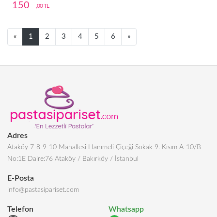
150
,00 TL
Next
Next
«
1
2
3
4
5
6
»
Adres
Ataköy 7-8-9-10 Mahallesi Hanımeli Çiçeği Sokak 9. Kısım A-10/B
No:1E Daire:76 Ataköy / Bakırköy / İstanbul
E-Posta
info@pastasipariset.com
Telefon
Whatsapp