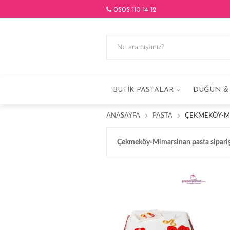
0505 110 14 12
BUTIK PASTALAR
DÜĞÜN & 
ANASAYFA
PASTA
ÇEKMEKÖY-MI
Çekmeköy-Mimarsinan pasta sipariş