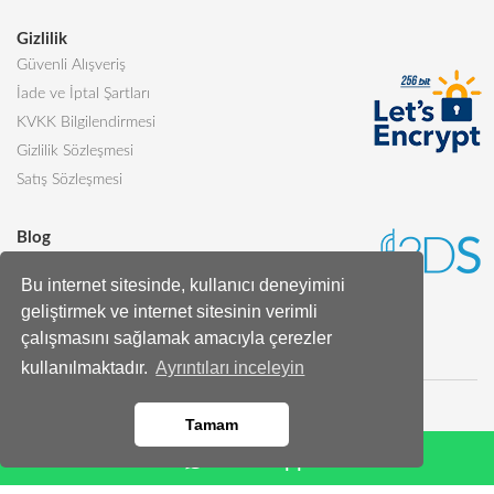
Gizlilik
Güvenli Alışveriş
İade ve İptal Şartları
KVKK Bilgilendirmesi
Gizlilik Sözleşmesi
Satış Sözleşmesi
Blog
Sevgiliye Alınabilecek 5 Harika Pasta
Bu internet sitesinde, kullanıcı deneyimini
Butik Pasta Nedir?
geliştirmek ve internet sitesinin verimli
Tüm Blog Yazıları
çalışmasını sağlamak amacıyla çerezler
kullanılmaktadır.
Ayrıntıları inceleyin
Tamam
Whatsapp