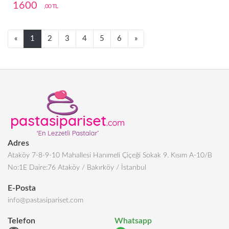
1600
,00 TL
Next
Next
«
1
2
3
4
5
6
»
Adres
Ataköy 7-8-9-10 Mahallesi Hanımeli Çiçeği Sokak 9. Kısım A-10/B
No:1E Daire:76 Ataköy / Bakırköy / İstanbul
E-Posta
info@pastasipariset.com
Telefon
Whatsapp