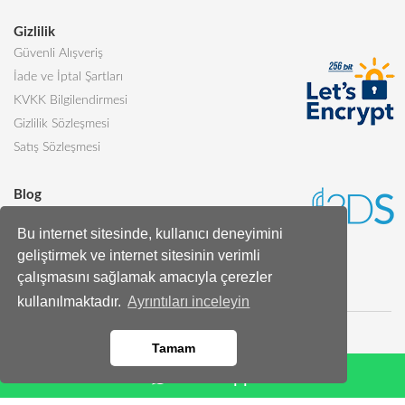
Gizlilik
Güvenli Alışveriş
İade ve İptal Şartları
KVKK Bilgilendirmesi
Gizlilik Sözleşmesi
Satış Sözleşmesi
Blog
Sevgiliye Alınabilecek 5 Harika Pasta
Bu internet sitesinde, kullanıcı deneyimini
Butik Pasta Nedir?
geliştirmek ve internet sitesinin verimli
Tüm Blog Yazıları
çalışmasını sağlamak amacıyla çerezler
kullanılmaktadır.
Ayrıntıları inceleyin
Tamam
Whatsapp