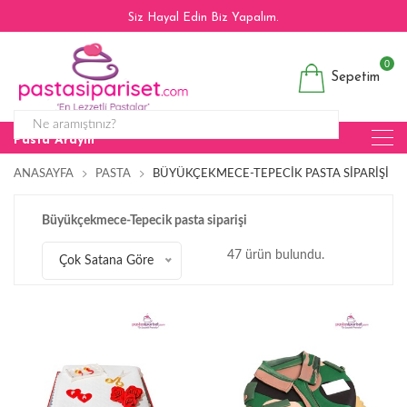
Siz Hayal Edin Biz Yapalım.
0
Sepetim
Pasta Arayın
ANASAYFA
PASTA
BÜYÜKÇEKMECE-TEPECIK PASTA SIPARIŞI
Büyükçekmece-Tepecik pasta siparişi
47 ürün bulundu.
Çok Satana Göre