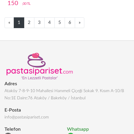
150
,00 TL
Next
Next
«
1
2
3
4
5
6
»
Adres
Ataköy 7-8-9-10 Mahallesi Hanımeli Çiçeği Sokak 9. Kısım A-10/B
No:1E Daire:76 Ataköy / Bakırköy / İstanbul
E-Posta
info@pastasipariset.com
Telefon
Whatsapp