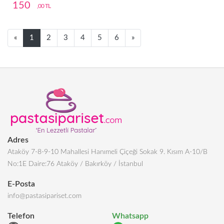
150
,00 TL
Next
Next
«
1
2
3
4
5
6
»
Adres
Ataköy 7-8-9-10 Mahallesi Hanımeli Çiçeği Sokak 9. Kısım A-10/B
No:1E Daire:76 Ataköy / Bakırköy / İstanbul
E-Posta
info@pastasipariset.com
Telefon
Whatsapp