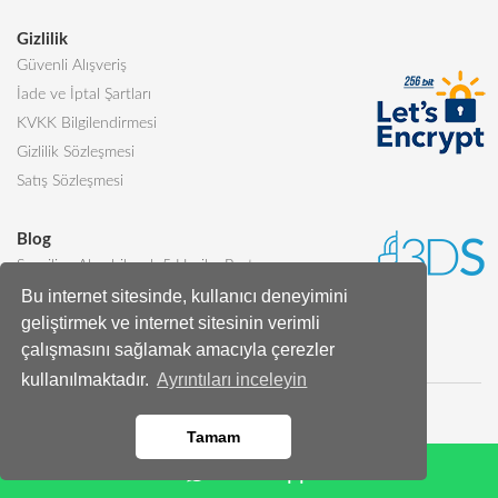
Gizlilik
Güvenli Alışveriş
İade ve İptal Şartları
KVKK Bilgilendirmesi
Gizlilik Sözleşmesi
Satış Sözleşmesi
Blog
Sevgiliye Alınabilecek 5 Harika Pasta
Bu internet sitesinde, kullanıcı deneyimini
Butik Pasta Nedir?
geliştirmek ve internet sitesinin verimli
Tüm Blog Yazıları
çalışmasını sağlamak amacıyla çerezler
kullanılmaktadır.
Ayrıntıları inceleyin
Tamam
Whatsapp