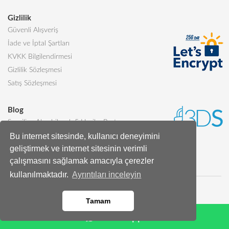
Gizlilik
Güvenli Alışveriş
İade ve İptal Şartları
KVKK Bilgilendirmesi
Gizlilik Sözleşmesi
Satış Sözleşmesi
Blog
Sevgiliye Alınabilecek 5 Harika Pasta
Bu internet sitesinde, kullanıcı deneyimini
Butik Pasta Nedir?
geliştirmek ve internet sitesinin verimli
Tüm Blog Yazıları
çalışmasını sağlamak amacıyla çerezler
kullanılmaktadır.
Ayrıntıları inceleyin
Tamam
Whatsapp