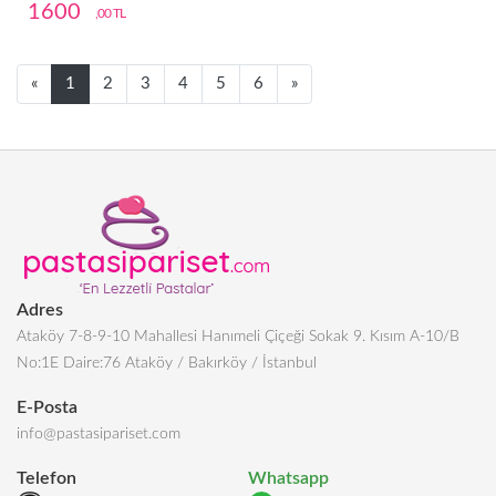
1600
,00 TL
Next
Next
«
1
2
3
4
5
6
»
Adres
Ataköy 7-8-9-10 Mahallesi Hanımeli Çiçeği Sokak 9. Kısım A-10/B
No:1E Daire:76 Ataköy / Bakırköy / İstanbul
E-Posta
info@pastasipariset.com
Telefon
Whatsapp