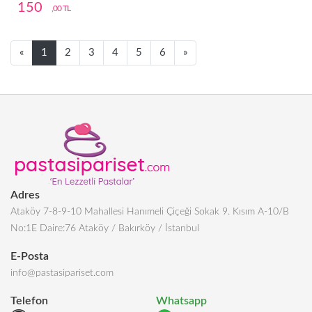
150
,00 TL
Next
Next
«
1
2
3
4
5
6
»
Adres
Ataköy 7-8-9-10 Mahallesi Hanımeli Çiçeği Sokak 9. Kısım A-10/B
No:1E Daire:76 Ataköy / Bakırköy / İstanbul
E-Posta
info@pastasipariset.com
Telefon
Whatsapp