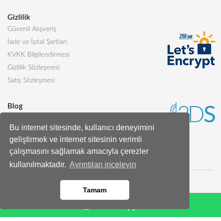
Gizlilik
Güvenli Alışveriş
İade ve İptal Şartları
KVKK Bilgilendirmesi
Gizlilik Sözleşmesi
Satış Sözleşmesi
Blog
Sevgiliye Alınabilecek 5 Harika Pasta
Bu internet sitesinde, kullanıcı deneyimini
Butik Pasta Nedir?
geliştirmek ve internet sitesinin verimli
Tüm Blog Yazıları
çalışmasını sağlamak amacıyla çerezler
kullanılmaktadır.
Ayrıntıları inceleyin
Tamam
Whatsapp