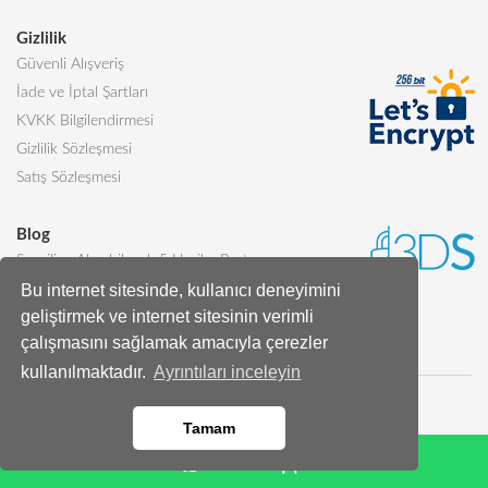
Gizlilik
Güvenli Alışveriş
İade ve İptal Şartları
KVKK Bilgilendirmesi
Gizlilik Sözleşmesi
Satış Sözleşmesi
Blog
Sevgiliye Alınabilecek 5 Harika Pasta
Bu internet sitesinde, kullanıcı deneyimini
Butik Pasta Nedir?
geliştirmek ve internet sitesinin verimli
Tüm Blog Yazıları
çalışmasını sağlamak amacıyla çerezler
kullanılmaktadır.
Ayrıntıları inceleyin
Tamam
Whatsapp