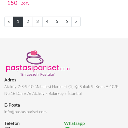
150
,00 TL
Next
Next
«
1
2
3
4
5
6
»
Adres
Ataköy 7-8-9-10 Mahallesi Hanımeli Çiçeği Sokak 9. Kısım A-10/B
No:1E Daire:76 Ataköy / Bakırköy / İstanbul
E-Posta
info@pastasipariset.com
Telefon
Whatsapp