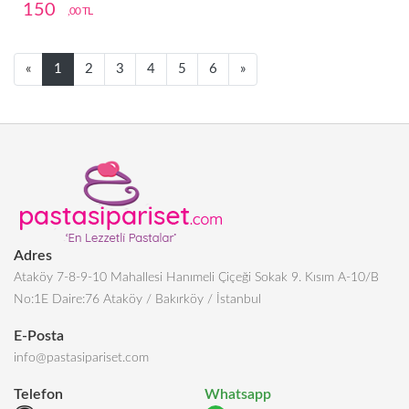
150
,00 TL
Next
Next
«
1
2
3
4
5
6
»
Adres
Ataköy 7-8-9-10 Mahallesi Hanımeli Çiçeği Sokak 9. Kısım A-10/B
No:1E Daire:76 Ataköy / Bakırköy / İstanbul
E-Posta
info@pastasipariset.com
Telefon
Whatsapp