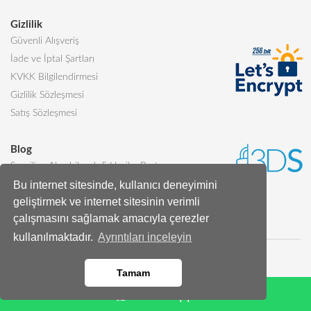
Gizlilik
Güvenli Alışveriş
İade ve İptal Şartları
KVKK Bilgilendirmesi
Gizlilik Sözleşmesi
Satış Sözleşmesi
Blog
Sevgiliye Alınabilecek 5 Harika Pasta
Bu internet sitesinde, kullanıcı deneyimini
Butik Pasta Nedir?
geliştirmek ve internet sitesinin verimli
Tüm Blog Yazıları
çalışmasını sağlamak amacıyla çerezler
kullanılmaktadır.
Ayrıntıları inceleyin
Tamam
Whatsapp