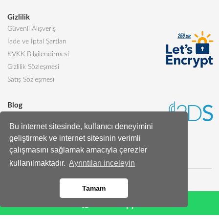
Gizlilik
Güvenli Alışveriş
İade ve İptal Şartları
KVKK Bilgilendirmesi
Gizlilik Sözleşmesi
Satış Sözleşmesi
Blog
Sevgiliye Alınabilecek 5 Harika Pasta
Bu internet sitesinde, kullanıcı deneyimini
Butik Pasta Nedir?
geliştirmek ve internet sitesinin verimli
Tüm Blog Yazıları
çalışmasını sağlamak amacıyla çerezler
kullanılmaktadır.
Ayrıntıları inceleyin
Tamam
Whatsapp