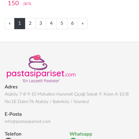
150
,00 TL
Next
Next
«
1
2
3
4
5
6
»
Adres
Ataköy 7-8-9-10 Mahallesi Hanımeli Çiçeği Sokak 9. Kısım A-10/B
No:1E Daire:76 Ataköy / Bakırköy / İstanbul
E-Posta
info@pastasipariset.com
Telefon
Whatsapp