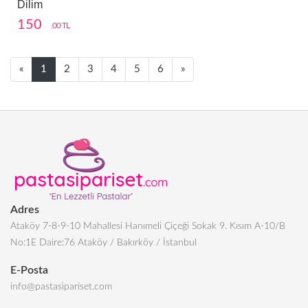
Dilim
150
,00 TL
Next
Next
«
1
2
3
4
5
6
»
Adres
Ataköy 7-8-9-10 Mahallesi Hanımeli Çiçeği Sokak 9. Kısım A-10/B
No:1E Daire:76 Ataköy / Bakırköy / İstanbul
E-Posta
info@pastasipariset.com