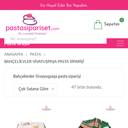
Siz Hayal Edin Biz Yapalım.
0
Sepetim
Pasta Arayın
ANASAYFA
PASTA
BAHÇELIEVLER-SIVAYUŞPAŞA PASTA SIPARIŞI
Bahçelievler-Sivayuşpaşa pasta siparişi
47 ürün bulundu.
Çok Satana Göre