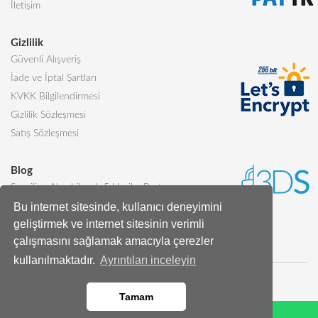
İletişim
Gizlilik
Güvenli Alışveriş
İade ve İptal Şartları
KVKK Bilgilendirmesi
Gizlilik Sözleşmesi
Satış Sözleşmesi
Blog
Sevgiliye Alınabilecek 5 Harika Pasta
Bu internet sitesinde, kullanıcı deneyimini
Butik Pasta Nedir?
geliştirmek ve internet sitesinin verimli
Tüm Blog Yazıları
çalışmasını sağlamak amacıyla çerezler
kullanılmaktadır.
Ayrıntıları inceleyin
Tamam