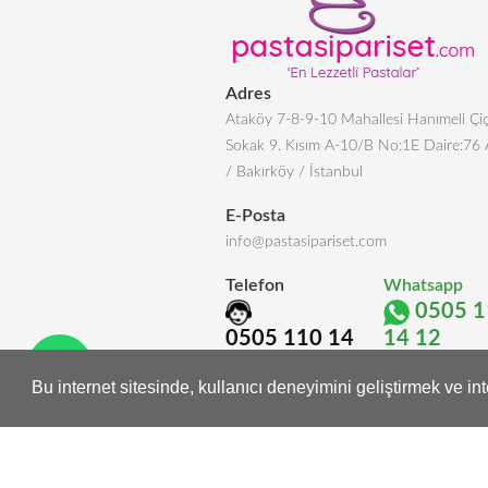
Adres
Ataköy 7-8-9-10 Mahallesi Hanımeli Çiç
Sokak 9. Kısım A-10/B No:1E Daire:76
/ Bakırköy / İstanbul
E-Posta
info@pastasipariset.com
Telefon
Whatsapp
0505 1
0505 110 14
14 12
12
Bu internet sitesinde, kullanıcı deneyimini geliştirmek ve i