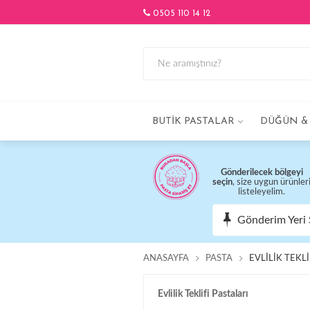
0505 110 14 12
BUTIK PASTALAR
DÜĞÜN & 
Gönderilecek bölgeyi
seçin
, size uygun ürünler
listeleyelim.
Gönderim Yeri 
ANASAYFA
PASTA
EVLILIK TEKLI
Evlilik Teklifi Pastaları