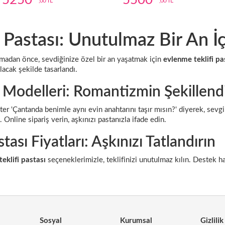
5250
5500
,00 TL
,00 TL
 Pastası: Unutulmaz Bir An İç
madan önce, sevdiğinize özel bir an yaşatmak için
evlenme teklifi pa
ılacak şekilde tasarlandı.
ta Modelleri: Romantizmin Şekillend
ster 'Çantanda benimle aynı evin anahtarını taşır mısın?' diyerek, sevgil
. Online sipariş verin, aşkınızı pastanızla ifade edin.
tası Fiyatları: Aşkınızı Tatlandırın
eklifi pastası
seçeneklerimizle, teklifinizi unutulmaz kılın. Destek h
.
Sosyal
Kurumsal
Gizlilik