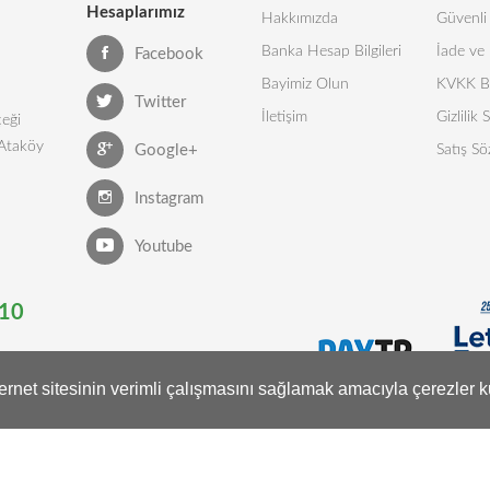
Hesaplarımız
Hakkımızda
Güvenli 
Banka Hesap Bilgileri
İade ve 
Facebook
Bayimiz Olun
KVKK Bi
Twitter
İletişim
Gizlilik
eği
 Ataköy
Google+
Satış Sö
Instagram
Youtube
10
nternet sitesinin verimli çalışmasını sağlamak amacıyla çerezler k