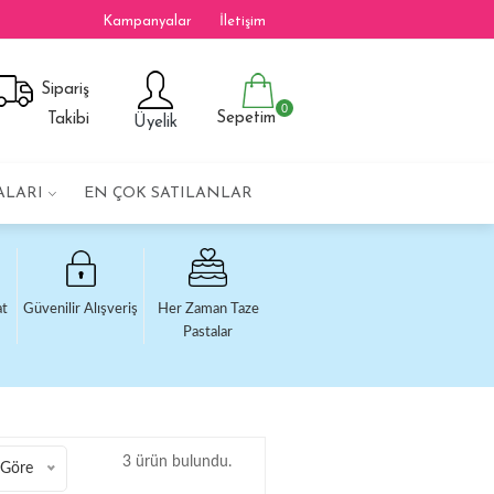
Kampanyalar
İletişim
Sipariş
0
Sepetim
Takibi
Üyelik
ALARI
EN ÇOK SATILANLAR
at
Güvenilir Alışveriş
Her Zaman Taze
Pastalar
3 ürün bulundu.
 Göre