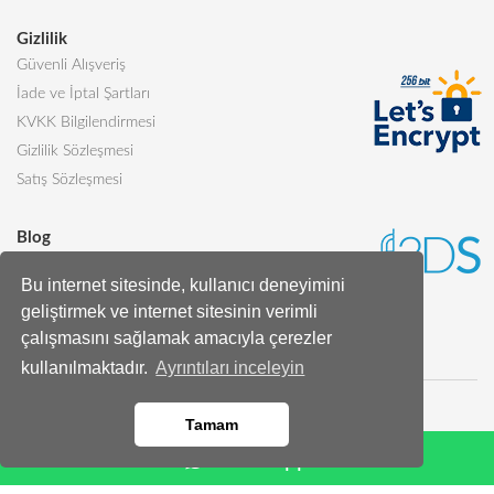
Gizlilik
Güvenli Alışveriş
İade ve İptal Şartları
KVKK Bilgilendirmesi
Gizlilik Sözleşmesi
Satış Sözleşmesi
Blog
Sevgiliye Alınabilecek 5 Harika Pasta
Bu internet sitesinde, kullanıcı deneyimini
Butik Pasta Nedir?
geliştirmek ve internet sitesinin verimli
Tüm Blog Yazıları
çalışmasını sağlamak amacıyla çerezler
kullanılmaktadır.
Ayrıntıları inceleyin
Tamam
Whatsapp