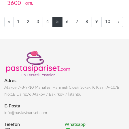
3600
,00 TL
Next
Next
«
1
2
3
4
5
6
7
8
9
10
»
Adres
Ataköy 7-8-9-10 Mahallesi Hanımeli Çiçeği Sokak 9. Kısım A-10/B
No:1E Daire:76 Ataköy / Bakırköy / İstanbul
E-Posta
info@pastasipariset.com
Telefon
Whatsapp