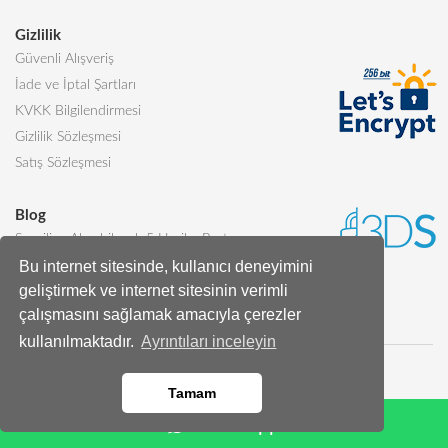
Gizlilik
Güvenli Alışveriş
İade ve İptal Şartları
KVKK Bilgilendirmesi
Gizlilik Sözleşmesi
Satış Sözleşmesi
Blog
Sevgiliye Alınabilecek 5 Harika Pasta
Bu internet sitesinde, kullanıcı deneyimini
Butik Pasta Nedir?
geliştirmek ve internet sitesinin verimli
Tüm Blog Yazıları
çalışmasını sağlamak amacıyla çerezler
kullanılmaktadır.
Ayrıntıları inceleyin
Tamam
Whatsapp