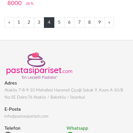
8000
,00 TL
Next
Next
«
1
2
3
4
5
6
7
8
9
»
Adres
Ataköy 7-8-9-10 Mahallesi Hanımeli Çiçeği Sokak 9. Kısım A-10/B
No:1E Daire:76 Ataköy / Bakırköy / İstanbul
E-Posta
info@pastasipariset.com
Telefon
Whatsapp